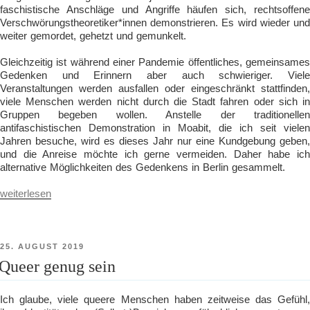
faschistische Anschläge und Angriffe häufen sich, rechtsoffene
Verschwörungstheoretiker*innen demonstrieren. Es wird wieder und
weiter gemordet, gehetzt und gemunkelt.
Gleichzeitig ist während einer Pandemie öffentliches, gemeinsames
Gedenken und Erinnern aber auch schwieriger. Viele
Veranstaltungen werden ausfallen oder eingeschränkt stattfinden,
viele Menschen werden nicht durch die Stadt fahren oder sich in
Gruppen begeben wollen. Anstelle der traditionellen
antifaschistischen Demonstration in Moabit, die ich seit vielen
Jahren besuche, wird es dieses Jahr nur eine Kundgebung geben,
und die Anreise möchte ich gerne vermeiden. Daher habe ich
alternative Möglichkeiten des Gedenkens in Berlin gesammelt.
„Gedenken
weiterlesen
an
Novemberpogrome
in
Berlin“
VERÖFFENTLICHT
25. AUGUST 2019
AM
Queer genug sein
Ich glaube, viele queere Menschen haben zeitweise das Gefühl,