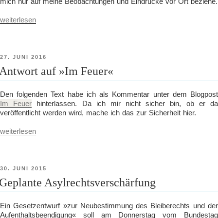
mich nur auf meine Beobachtungen und Eindrücke vor Ort beziehe.
„Erste
weiterlesen
Gedanken
zum
G20-
Gipfel
VERÖFFENTLICHT
27. JUNI 2016
in
AM
Antwort auf »Im Feuer«
Hamburg“
Den folgenden Text habe ich als Kommentar unter dem Blogpost
Im Feuer
hinterlassen. Da ich mir nicht sicher bin, ob er d
veröffentlicht werden wird, mache ich das zur Sicherheit hier.
„Antwort
weiterlesen
auf
»Im
Feuer«“
VERÖFFENTLICHT
30. JUNI 2015
AM
Geplante Asylrechtsverschärfung
Ein Gesetzentwurf »zur Neubestimmung des Bleiberechts und der
Aufenthaltsbeendigung« soll am Donnerstag vom Bundestag