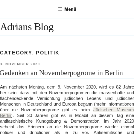
Zum
Menü
Inhalt
springen
Adrians Blog
CATEGORY:
POLITIK
VERÖFFENTLICHT
3. NOVEMBER 2020
AM
Gedenken an Novemberpogrome in Berlin
Am nächsten Montag, dem 9. November 2020, wird es 82 Jahre
her sein, dass mit den Novemberpogromen die massenhafte und
flächendeckende Vernichtung jüdischen Lebens und jüdischer
Menschen in Deutschland und Europa begann (mehr Informationen
über die Novemberpogrome gibt es beim
Jüdischen Museum
Berlin
). Seit 30 Jahren gibt es in Moabit an diesem Tag eine
antifaschistische Kundgebung & Demonstration. Im Jahr 2020
scheint das Erinnern an die Novemberpogrome wieder einmal
nötiger und dringlicher als je zu vor. Antisemitische und