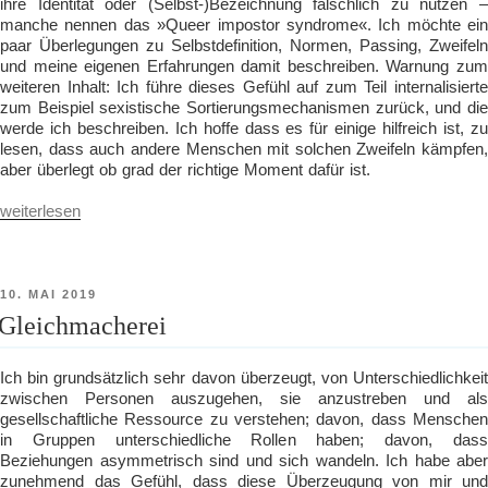
ihre Identität oder (Selbst-)Bezeichnung fälschlich zu nutzen –
manche nennen das »Queer impostor syndrome«. Ich möchte ein
paar Überlegungen zu Selbstdefinition, Normen, Passing, Zweifeln
und meine eigenen Erfahrungen damit beschreiben. Warnung zum
weiteren Inhalt: Ich führe dieses Gefühl auf zum Teil internalisierte
zum Beispiel sexistische Sortierungsmechanismen zurück, und die
werde ich beschreiben. Ich hoffe dass es für einige hilfreich ist, zu
lesen, dass auch andere Menschen mit solchen Zweifeln kämpfen,
aber überlegt ob grad der richtige Moment dafür ist.
„Queer
weiterlesen
genug
sein“
VERÖFFENTLICHT
10. MAI 2019
AM
Gleichmacherei
Ich bin grundsätzlich sehr davon überzeugt, von Unterschiedlichkeit
zwischen Personen auszugehen, sie anzustreben und als
gesellschaftliche Ressource zu verstehen; davon, dass Menschen
in Gruppen unterschiedliche Rollen haben; davon, dass
Beziehungen asymmetrisch sind und sich wandeln. Ich habe aber
zunehmend das Gefühl, dass diese Überzeugung von mir und