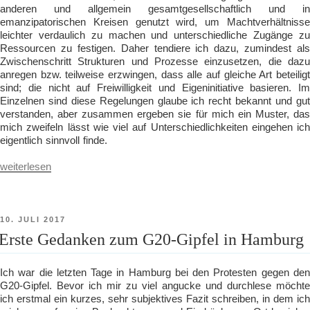
anderen und allgemein gesamtgesellschaftlich und in
emanzipatorischen Kreisen genutzt wird, um Machtverhältnisse
leichter verdaulich zu machen und unterschiedliche Zugänge zu
Ressourcen zu festigen. Daher tendiere ich dazu, zumindest als
Zwischenschritt Strukturen und Prozesse einzusetzen, die dazu
anregen bzw. teilweise erzwingen, dass alle auf gleiche Art beteiligt
sind; die nicht auf Freiwilligkeit und Eigeninitiative basieren. Im
Einzelnen sind diese Regelungen glaube ich recht bekannt und gut
verstanden, aber zusammen ergeben sie für mich ein Muster, das
mich zweifeln lässt wie viel auf Unterschiedlichkeiten eingehen ich
eigentlich sinnvoll finde.
„Gleichmacherei“
weiterlesen
VERÖFFENTLICHT
10. JULI 2017
AM
Erste Gedanken zum G20-Gipfel in Hamburg
Ich war die letzten Tage in Hamburg bei den Protesten gegen den
G20-Gipfel. Bevor ich mir zu viel angucke und durchlese möchte
ich erstmal ein kurzes, sehr subjektives Fazit schreiben, in dem ich