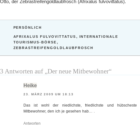
Otto, der Zebrastreifengoldlaubfrosch (Afrixalus fulvovittatus).
KATEGORIEN
PERSÖNLICH
SCHLAGWÖRTER
AFRIXALUS FULVOVITTATUS
,
INTERNATIONALE
TOURISMUS-BÖRSE
,
ZEBRASTREIFENGOLDLAUBFROSCH
3 Antworten auf „Der neue Mitbewohner“
Heike
23. MÄRZ 2009 UM 18:13
Das ist wohl der niedlichste, friedlichste und hübscheste
Mitbewohner, den ich je gesehen hab… .
Antworten