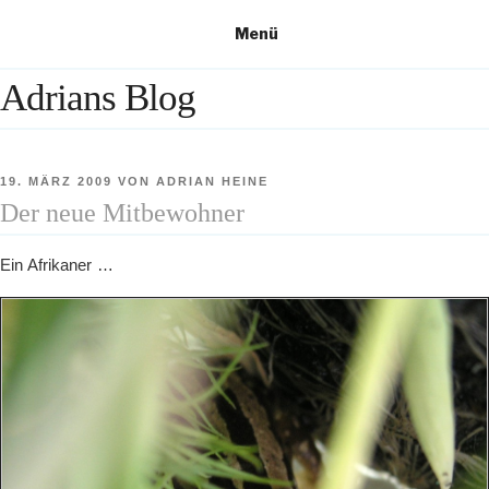
Zum
Menü
Inhalt
springen
Adrians Blog
VERÖFFENTLICHT
19. MÄRZ 2009
VON
ADRIAN HEINE
AM
Der neue Mitbewohner
Ein Afrikaner …