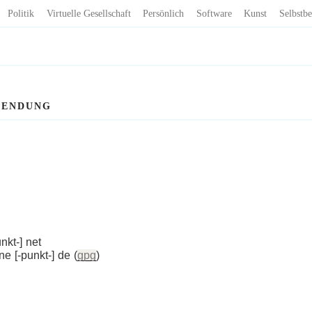
Politik
Virtuelle Gesellschaft
Persönlich
Software
Kunst
Selbstbe
WENDUNG
nkt-] net
ne [-punkt-] de (
gpg
)