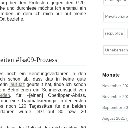
burg bei den Protesten gegen den G20-
cke und durchlese möchte ich erstmal ein
chreiben, in dem ich mich nur auf meine
Privatsphär
rt beziehe.
re:publica
Urheberrech
eiten #fsa09-Prozess
 noch ein Berufungsverfahren in den
Monate
sich schon ab, dass das in keine gute
terin
laut taz
geurteilt hat, finde ich schon
November 20
dem Betroffenen ein Schmerzensgeld von
rden
, für »[einen] Oberlippen-Abriss,
November 20
nd eine Traumatisierung«. In der ersten
 es noch 120 Tagessätze für die beiden
September 2
verfahren wurde jetzt auf 80 bzw. 20
August 2021
(
st, dass der Polizist der mich schlug, 80