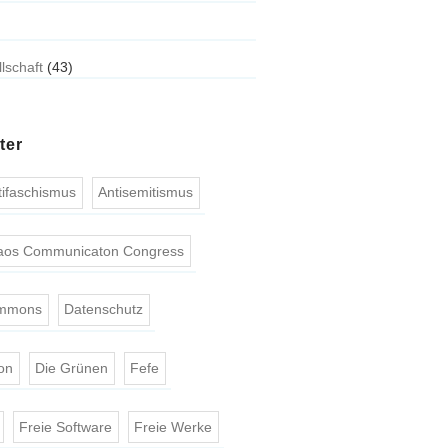
llschaft
(43)
ter
tifaschismus
Antisemitismus
aos Communicaton Congress
ommons
Datenschutz
on
Die Grünen
Fefe
Freie Software
Freie Werke