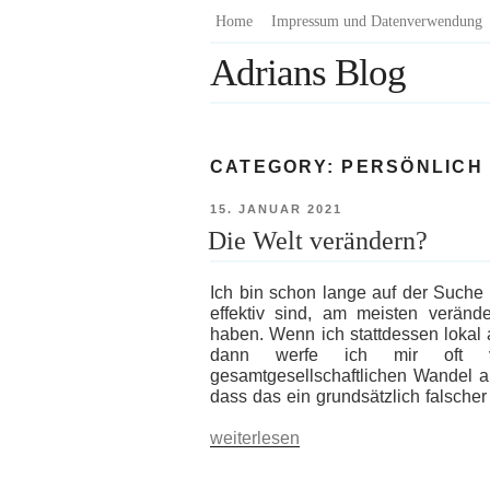
Zum
Home
Impressum und Datenverwendung
Inhalt
Adrians Blog
springen
CATEGORY:
PERSÖNLICH
VERÖFFENTLICHT
15. JANUAR 2021
AM
Die Welt verändern?
Ich bin schon lange auf der Suche n
effektiv sind, am meisten verände
haben. Wenn ich stattdessen lokal 
dann werfe ich mir oft v
gesamtgesellschaftlichen Wandel au
dass das ein grundsätzlich falscher
„Die
weiterlesen
Welt
verändern?“