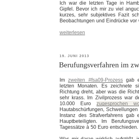
Ich war die letzten Tage in Ham
Gipfel. Bevor ich mir zu viel angu
kurzes, sehr subjektives Fazit s
Beobachtungen und Eindrücke vor O
„Erste
weiterlesen
Gedanken
zum
G20-
Gipfel
VERÖFFENTLICHT
19. JUNI 2013
in
AM
Berufungsverfahren im zw
Hamburg“
Im
zweiten #fsa09-Prozess
gab es
letzten Monaten. Es zeichnete 
Richtung dreht, aber was die Rich
sehr krass. Im Zivilprozess war 
10.000 Euro
zugesprochen wo
Hautabschürfungen, Schwellungen u
Instanz des Strafverfahrens gab
Hauptbeteiligten. Im Berufungs
Tagessätze à 50 Euro entschieden.
Was mir daran wirklich aufstößt, i