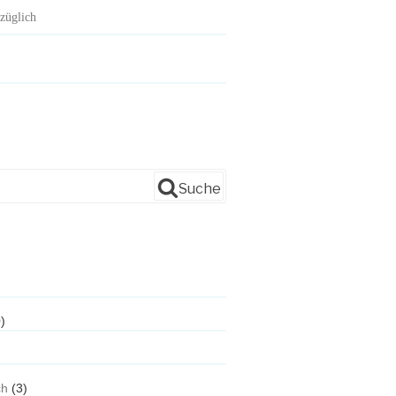
züglich
Suche
)
ch
(3)