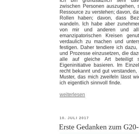
Ich bin grundsätzlich sehr dav
zwischen Personen auszugehen, si
Ressource zu verstehen; davon, da
Rollen haben; davon, dass Bez
wandeln. Ich habe aber zunehme
von mir und anderen und allg
emanzipatorischen Kreisen genut
verdaulich zu machen und unter
festigen. Daher tendiere ich dazu,
und Prozesse einzusetzen, die daz
alle auf gleiche Art beteiligt 
Eigeninitiative basieren. Im Ein
recht bekannt und gut verstanden,
Muster, das mich zweifeln lässt wi
ich eigentlich sinnvoll finde.
„Gleichmacherei“
weiterlesen
VERÖFFENTLICHT
10. JULI 2017
AM
Erste Gedanken zum G20-