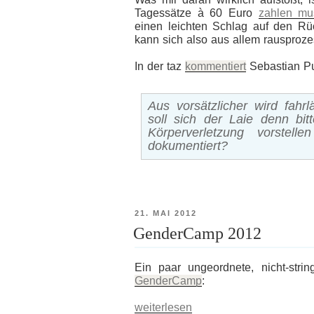
Tagessätze à 60 Euro
zahlen mu
einen leichten Schlag auf den R
kann sich also aus allem rausproze
In der taz
kommentiert
Sebastian P
Aus vorsätzlicher wird fahr
soll sich der Laie denn bit
Körperverletzung vorste
dokumentiert?
VERÖFFENTLICHT
21. MAI 2012
AM
GenderCamp 2012
Ein paar ungeordnete, nicht-str
GenderCamp
:
„GenderCamp
weiterlesen