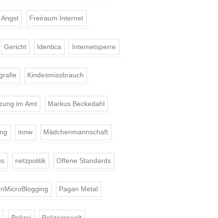
t Angst
Freiraum Internet
Gericht
Identica
Internetsperre
grafie
Kindesmissbrauch
tzung im Amt
Markus Beckedahl
ing
mnw
Mädchenmannschaft
us
netzpolitik
Offene Standards
nMicroBlogging
Pagan Metal
i
Polizei
Polizeigewalt