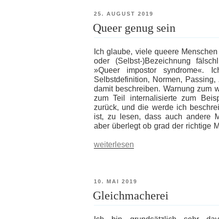
VERÖFFENTLICHT
25. AUGUST 2019
AM
Queer genug sein
Ich glaube, viele queere Menschen 
oder (Selbst-)Bezeichnung fäls
»Queer impostor syndrome«. I
Selbstdefinition, Normen, Passing
damit beschreiben. Warnung zum wei
zum Teil internalisierte zum Beis
zurück, und die werde ich beschreib
ist, zu lesen, dass auch andere 
aber überlegt ob grad der richtige M
„Queer
weiterlesen
genug
sein“
VERÖFFENTLICHT
10. MAI 2019
AM
Gleichmacherei