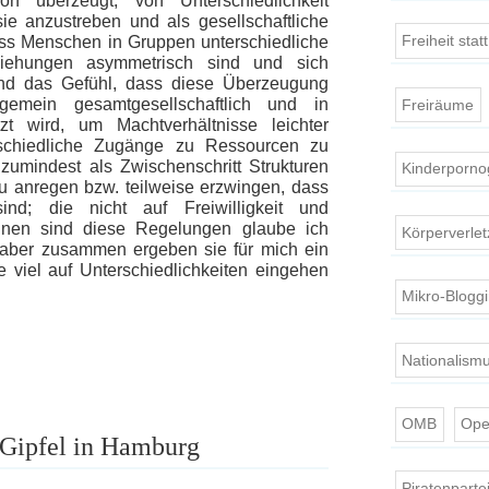
on überzeugt, von Unterschiedlichkeit
e anzustreben und als gesellschaftliche
Freiheit stat
ss Menschen in Gruppen unterschiedliche
iehungen asymmetrisch sind und sich
nd das Gefühl, dass diese Überzeugung
emein gesamtgesellschaftlich und in
Freiräume
zt wird, um Machtverhältnisse leichter
schiedliche Zugänge zu Ressourcen zu
 zumindest als Zwischenschritt Strukturen
Kinderporno
u anregen bzw. teilweise erzwingen, dass
sind; die nicht auf Freiwilligkeit und
zelnen sind diese Regelungen glaube ich
Körperverle
 aber zusammen ergeben sie für mich ein
e viel auf Unterschiedlichkeiten eingehen
Mikro-Blogg
Nationalism
OMB
Ope
Gipfel in Hamburg
Piratenparte