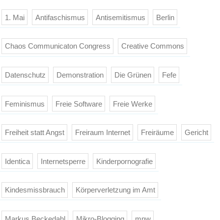
1. Mai
Antifaschismus
Antisemitismus
Berlin
Chaos Communicaton Congress
Creative Commons
Datenschutz
Demonstration
Die Grünen
Fefe
Feminismus
Freie Software
Freie Werke
Freiheit statt Angst
Freiraum Internet
Freiräume
Gericht
Identica
Internetsperre
Kinderpornografie
Kindesmissbrauch
Körperverletzung im Amt
Markus Beckedahl
Mikro-Blogging
mnw