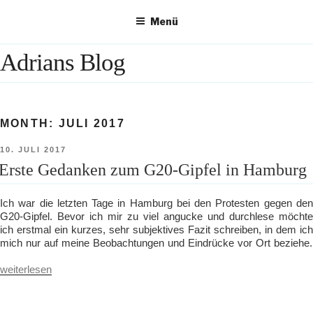
Zum
Menü
Inhalt
springen
Adrians Blog
MONTH:
JULI 2017
VERÖFFENTLICHT
10. JULI 2017
AM
Erste Gedanken zum G20-Gipfel in Hamburg
Ich war die letzten Tage in Hamburg bei den Protesten gegen den
G20-Gipfel. Bevor ich mir zu viel angucke und durchlese möchte
ich erstmal ein kurzes, sehr subjektives Fazit schreiben, in dem ich
mich nur auf meine Beobachtungen und Eindrücke vor Ort beziehe.
„Erste
weiterlesen
Gedanken
zum
G20-