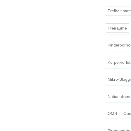
Freiheit stat
Freiräume
Kinderporno
Körperverle
Mikro-Blogg
Nationalism
OMB
Ope
Piratenparte