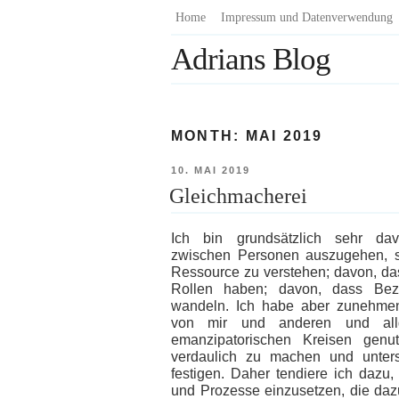
Zum
Home
Impressum und Datenverwendung
Inhalt
Adrians Blog
springen
MONTH:
MAI 2019
VERÖFFENTLICHT
10. MAI 2019
AM
Gleichmacherei
Ich bin grundsätzlich sehr dav
zwischen Personen auszugehen, si
Ressource zu verstehen; davon, da
Rollen haben; davon, dass Bez
wandeln. Ich habe aber zunehme
von mir und anderen und allg
emanzipatorischen Kreisen genut
verdaulich zu machen und unter
festigen. Daher tendiere ich dazu,
und Prozesse einzusetzen, die daz