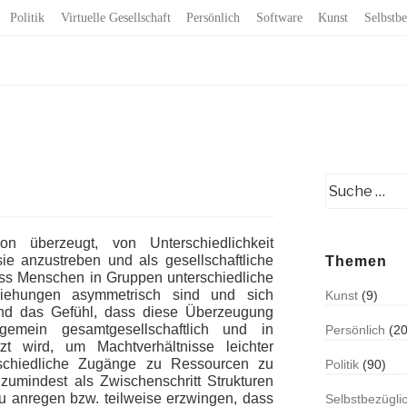
Politik
Virtuelle Gesellschaft
Persönlich
Software
Kunst
Selbstbe
on überzeugt, von Unterschiedlichkeit
e anzustreben und als gesellschaftliche
Themen
ss Menschen in Gruppen unterschiedliche
iehungen asymmetrisch sind und sich
Kunst
(9)
nd das Gefühl, dass diese Überzeugung
emein gesamtgesellschaftlich und in
Persönlich
(20
zt wird, um Machtverhältnisse leichter
schiedliche Zugänge zu Ressourcen zu
Politik
(90)
 zumindest als Zwischenschritt Strukturen
u anregen bzw. teilweise erzwingen, dass
Selbstbezügli