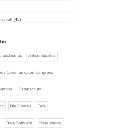
llschaft
(43)
ter
tifaschismus
Antisemitismus
aos Communicaton Congress
ommons
Datenschutz
on
Die Grünen
Fefe
Freie Software
Freie Werke