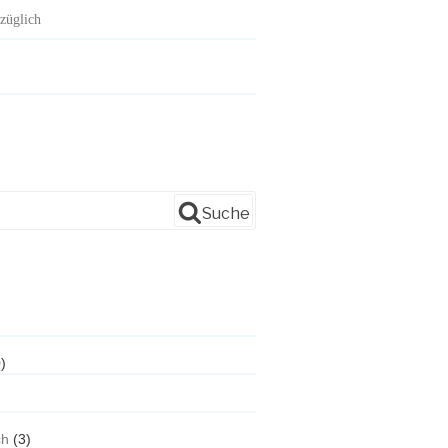
züglich
Suche
)
ch
(3)