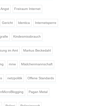
t Angst
Freiraum Internet
Gericht
Identica
Internetsperre
grafie
Kindesmissbrauch
tzung im Amt
Markus Beckedahl
ing
mnw
Mädchenmannschaft
us
netzpolitik
Offene Standards
nMicroBlogging
Pagan Metal
i
Polizei
Polizeigewalt