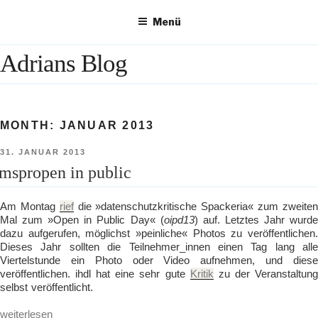
Zum
Menü
Inhalt
springen
Adrians Blog
MONTH:
JANUAR 2013
VERÖFFENTLICHT
31. JANUAR 2013
AM
mspropen in public
Am Montag
rief
die »datenschutzkritische Spackeria« zum zweite
Mal zum »Open in Public Day« (
oipd13
) auf. Letztes Jahr wurd
dazu aufgerufen, möglichst »peinliche« Photos zu veröffentlichen.
Dieses Jahr sollten die Teilnehmer_innen einen Tag lang alle
Viertelstunde ein Photo oder Video aufnehmen, und diese
veröffentlichen. ihdl hat eine sehr gute
Kritik
zu der Veranstaltun
selbst veröffentlicht.
„mspropen
weiterlesen