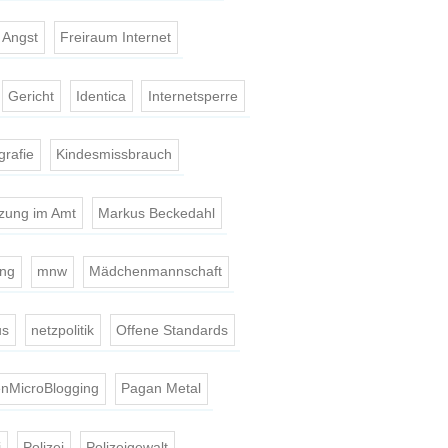
t Angst
Freiraum Internet
Gericht
Identica
Internetsperre
grafie
Kindesmissbrauch
tzung im Amt
Markus Beckedahl
ing
mnw
Mädchenmannschaft
us
netzpolitik
Offene Standards
nMicroBlogging
Pagan Metal
i
Polizei
Polizeigewalt