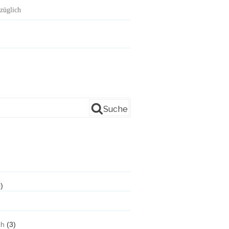
züglich
Suche
)
ch
(3)