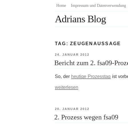
Zum
Home
Impressum und Datenverwendung
Inhalt
Adrians Blog
springen
TAG:
ZEUGENAUSSAGE
VERÖFFENTLICHT
24. JANUAR 2012
AM
Bericht zum 2. fsa09-Proz
So, der
heutige Prozesstag
ist vorb
„Bericht
weiterlesen
zum
2.
fsa09-
Prozess“
VERÖFFENTLICHT
20. JANUAR 2012
AM
2. Prozess wegen fsa09