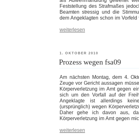
als Abwehrhandlung gewertet wer
Feststellung des Strafmaßes jedoch
Beamten stressig und die Stimmu
dem Angeklagten schon im Vorfeld w
„Prozessbericht
weiterlesen
zu
fsa09“
VERÖFFENTLICHT
1. OKTOBER 2010
AM
Prozess wegen fsa09
Am nächsten Montag, dem 4. Oktob
Zeuge vor Gericht aussagen müsse
Körperverletzung im Amt gegen ein
sich um den Vorfall auf der Freihe
Angeklagte ist allerdings ke
(ursprünglich) wegen Körperverletz
Daher gehe ich davon aus, da
Körperverletzung im Amt gegen mic
„Prozess
weiterlesen
wegen