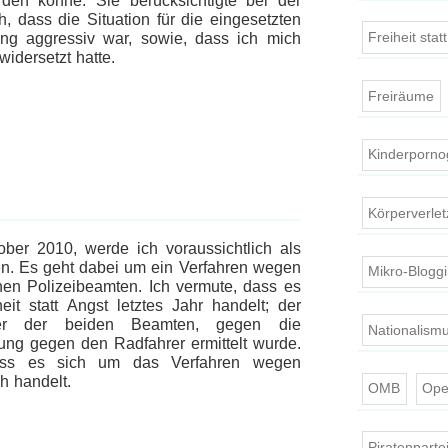
den könne. Sie berücksichtigte bei der
, dass die Situation für die eingesetzten
Freiheit stat
ng aggressiv war, sowie, dass ich mich
idersetzt hatte.
Freiräume
Kinderporno
Körperverle
er 2010, werde ich voraussichtlich als
n. Es geht dabei um ein Verfahren wegen
Mikro-Blogg
en Polizeibeamten. Ich vermute, dass es
it statt Angst letztes Jahr handelt; der
iner der beiden Beamten, gegen die
Nationalism
ung gegen den Radfahrer ermittelt wurde.
ss es sich um das Verfahren wegen
h handelt.
OMB
Ope
Piratenparte