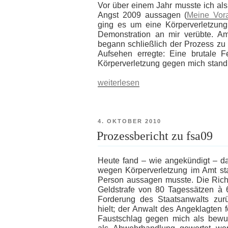
Vor über einem Jahr musste ich als
Angst 2009 aussagen (
Meine Vor
ging es um eine Körperverletzung
Demonstration an mir verübte. A
begann schließlich der Prozess zu
Aufsehen erregte: Eine brutale
Körperverletzung gegen mich stand
„2.
weiterlesen
Prozess
wegen
fsa09“
VERÖFFENTLICHT
4. OKTOBER 2010
AM
Prozessbericht zu fsa09
Heute fand – wie angekündigt – d
wegen Körperverletzung im Amt sta
Person aussagen musste. Die Richte
Geldstrafe von 80 Tagessätzen à 60
Forderung des Staatsanwalts zur
hielt; der Anwalt des Angeklagten 
Faustschlag gegen mich als bewus