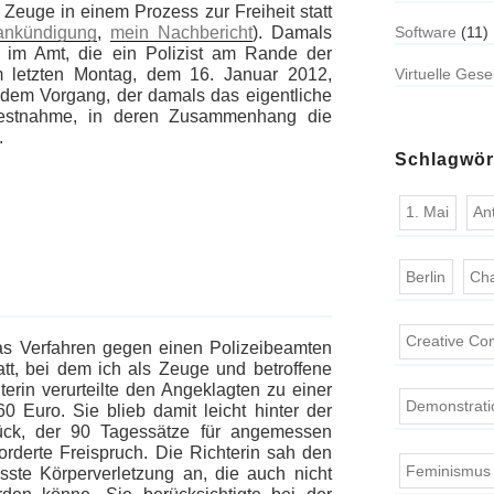
 Zeuge in einem Prozess zur Freiheit statt
ankündigung
,
mein Nachbericht
). Damals
Software
(11)
 im Amt, die ein Polizist am Rande der
m letzten Montag, dem 16. Januar 2012,
Virtuelle Gese
 dem Vorgang, der damals das eigentliche
 Festnahme, in deren Zusammenhang die
.
Schlagwör
1. Mai
An
Berlin
Ch
Creative C
as Verfahren gegen einen Polizeibeamten
tt, bei dem ich als Zeuge und betroffene
rin verurteilte den Angeklagten zu einer
Demonstrati
 Euro. Sie blieb damit leicht hinter der
ück, der 90 Tagessätze für angemessen
forderte Freispruch. Die Richterin sah den
Feminismus
ste Körperverletzung an, die auch nicht