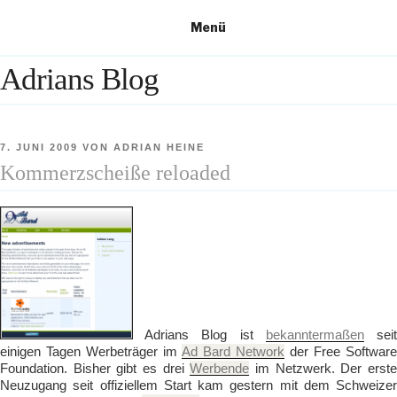
Zum
Menü
Inhalt
springen
Adrians Blog
VERÖFFENTLICHT
7. JUNI 2009
VON
ADRIAN HEINE
AM
Kommerzscheiße reloaded
Adrians Blog ist
bekanntermaßen
sei
einigen Tagen Werbeträger im
Ad Bard Network
der Free Software
Foundation. Bisher gibt es drei
Werbende
im Netzwerk. Der erst
Neuzugang seit offiziellem Start kam gestern mit dem Schweizer