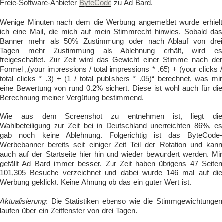
Freie-Software-Anbieter
ByteCode
zu Ad Bard.
Wenige Minuten nach dem die Werbung angemeldet wurde erhielt
ich eine Mail, die mich auf mein Stimmrecht hinwies. Sobald das
Banner mehr als 50% Zustimmung oder nach Ablauf von drei
Tagen mehr Zustimmung als Ablehnung erhält, wird es
freigeschaltet. Zur Zeit wird das Gewicht einer Stimme nach der
Formel „(your impressions / total impressions * .65) + (your clicks /
total clicks * .3) + (1 / total publishers * .05)“ berechnet, was mir
eine Bewertung von rund 0.2% sichert. Diese ist wohl auch für die
Berechnung meiner Vergütung bestimmend.
Wie aus dem Screenshot zu entnehmen ist, liegt die
Wahlbeteiligung zur Zeit bei in Deutschland unerreichten 86%, es
gab noch keine Ablehnung. Folgerichtig ist das ByteCode-
Werbebanner bereits seit einiger Zeit Teil der Rotation und kann
auch auf der Startseite hier hin und wieder bewundert werden. Mir
gefällt Ad Bard immer besser. Zur Zeit haben übrigens 47 Seiten
101,305 Besuche verzeichnet und dabei wurde 146 mal auf die
Werbung geklickt. Keine Ahnung ob das ein guter Wert ist.
Aktualisierung
: Die Statistiken ebenso wie die Stimmgewichtungen
laufen über ein Zeitfenster von drei Tagen.