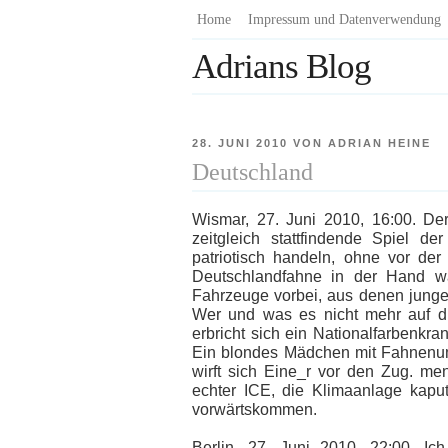
Zum
Home
Impressum und Datenverwendung
Inhalt
Adrians Blog
springen
VERÖFFENTLICHT
28. JUNI 2010
VON
ADRIAN HEINE
AM
Deutschland
Wismar, 27. Juni 2010, 16:00. De
zeitgleich stattfindende Spiel 
patriotisch handeln, ohne vor der
Deutschlandfahne in der Hand wa
Fahrzeuge vorbei, aus denen junge 
Wer und was es nicht mehr auf die
erbricht sich ein Nationalfarbenkr
Ein blondes Mädchen mit Fahnenumh
wirft sich Eine_r vor den Zug. me
echter ICE, die Klimaanlage kapu
vorwärtskommen.
Berlin, 27. Juni 2010, 22:00. I