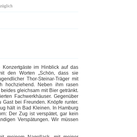
züglich
 Konzertgäste im Hinblick auf das
 mit den Worten „Schön, dass sie
gendlicher Thor-Steinar-Träger mit
ich hochziehend. Neben ihm rasen
beides gleichsam mit Bier getränkt.
anierten Fachwerkhäuser. Gegenüber
u Gast bei Freunden. Knöpfe runter.
ug hält in Bad Kleinen. In Hamburg
n: Der Zug ist verspätet, gar kein
tändigen Verspätungen. Wir müssen
mit meinem Nagellack, mit meiner