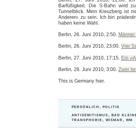
Barfüßigkeit. Die S-Bahn wird z
Tunnelblick. Mein Kreuzberg ist ni
Anderen‹ zu sein. Ich bin prädestin
haben keine Wahl.
Berlin, 26. Juni 2010, 2:50.
Männer 
Berlin, 26. Juni 2010, 23:00.
Vier S
Berlin, 27. Juni 2010, 17:15.
Ein »A
Berlin, 28. Juni 2010, 3:00.
Zwei Is
This is Germany hier.
KATEGORIEN
PERSÖNLICH
,
POLITIK
SCHLAGWÖRTER
ANTISEMITISMUS
,
BAD KLEIN
TRANSPHOBIE
,
WISMAR
,
WM