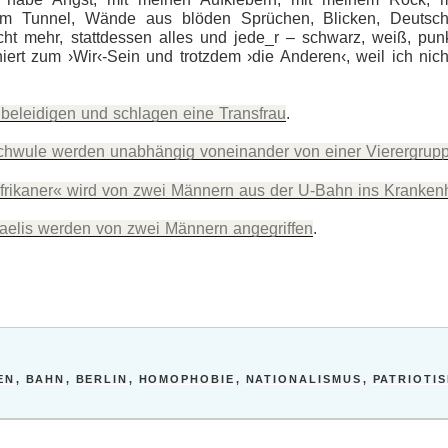
um Tunnel, Wände aus blöden Sprüchen, Blicken, Deutsch
cht mehr, stattdessen alles und jede_r – schwarz, weiß, punk,
iert zum ›Wir‹-Sein und trotzdem ›die Anderen‹, weil ich nich
beleidigen und schlagen eine Transfrau
.
chwule werden unabhängig voneinander von einer Vierergrupp
frikaner« wird von zwei Männern aus der U-Bahn ins Kranken
raelis werden von zwei Männern angegriffen
.
EN
,
BAHN
,
BERLIN
,
HOMOPHOBIE
,
NATIONALISMUS
,
PATRIOTI