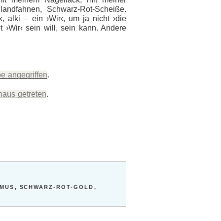
landfahnen, Schwarz-Rot-Scheiße.
 alki – ein ›Wir‹, um ja nicht ›die
t ›Wir‹ sein will, sein kann. Andere
e angegriffen
.
haus getreten
.
SMUS
,
SCHWARZ-ROT-GOLD
,