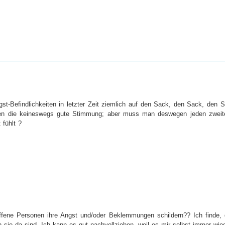
st-Befindlichkeiten in letzter Zeit ziemlich auf den Sack, den Sack, den Sa
iten die keineswegs gute Stimmung; aber muss man deswegen jeden zweite
 fühlt ?
ffene Personen ihre Angst und/oder Beklemmungen schildern?? Ich finde,
 sie da sind. Ich kann es gut nachvollziehen, weil es mir selbst immer wie