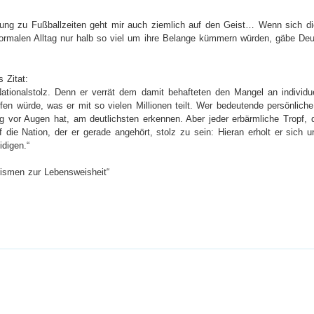
ung zu Fußballzeiten geht mir auch ziemlich auf den Geist… Wenn sich die
ormalen Alltag nur halb so viel um ihre Belange kümmern würden, gäbe Deuts
 Zitat:
 Nationalstolz. Denn er verrät dem damit behafteten den Mangel an individue
en würde, was er mit so vielen Millionen teilt. Wer bedeutende persönliche
g vor Augen hat, am deutlichsten erkennen. Aber jeder erbärmliche Tropf, d
uf die Nation, der er gerade angehört, stolz zu sein: Hieran erholt er sich u
idigen.“
ismen zur Lebensweisheit“