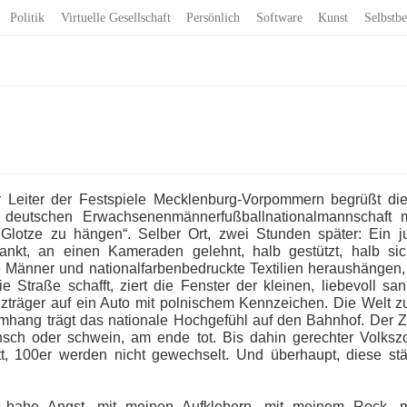
Politik
Virtuelle Gesellschaft
Persönlich
Software
Kunst
Selbstbe
r Leiter der Festspiele Mecklenburg-Vorpommern begrüßt die
der deutschen Erwachsenenmännerfußballnationalmannschaft
 Glotze zu hängen“. Selber Ort, zwei Stunden später: Ein ju
nkt, an einen Kameraden gelehnt, halb gestützt, halb s
Männer und nationalfarbenbedruckte Textilien heraushängen, 
 Straße schafft, ziert die Fenster der kleinen, liebevoll s
anzträger auf ein Auto mit polnischem Kennzeichen. Die Welt z
ang trägt das nationale Hochgefühl auf den Bahnhof. Der Z
nsch oder schwein, am ende tot. Bis dahin gerechter Volkszor
tt, 100er werden nicht gewechselt. Und überhaupt, diese s
ch habe Angst, mit meinen Aufklebern, mit meinem Rock, 