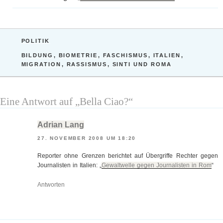
KATEGORIEN
POLITIK
SCHLAGWÖRTER
BILDUNG
,
BIOMETRIE
,
FASCHISMUS
,
ITALIEN
,
MIGRATION
,
RASSISMUS
,
SINTI UND ROMA
Eine Antwort auf „Bella Ciao?“
Adrian Lang
27. NOVEMBER 2008 UM 18:20
Reporter ohne Grenzen berichtet auf Übergriffe Rechter gegen
Journalisten in Italien: „
Gewaltwelle gegen Journalisten in Rom
“
Antworten