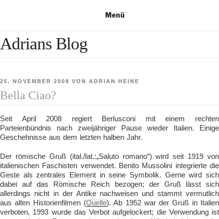
Zum
Menü
Inhalt
springen
Adrians Blog
VERÖFFENTLICHT
25. NOVEMBER 2008
VON
ADRIAN HEINE
AM
Bella Ciao?
Seit April 2008 regiert Berlusconi mit einem rechten
Parteienbündnis nach zweijähriger Pause wieder Italien. Einige
Geschehnisse aus dem letzten halben Jahr.
Der römische Gruß (ital./lat.:„Saluto romano“) wird seit 1919 von
italienischen Faschisten verwendet. Benito Mussolini integrierte die
Geste als zentrales Element in seine Symbolik. Gerne wird sich
dabei auf das Römische Reich bezogen; der Gruß lässt sich
allerdings nicht in der Antike nachweisen und stammt vermutlich
aus alten Historienfilmen (
Quelle
). Ab 1952 war der Gruß in Italie
verboten, 1993 wurde das Verbot aufgelockert; die Verwendung ist