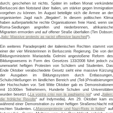
durch; geschehen ist nichts. Später im selben Monat verkündete
Berlusconi den Notstand über Italien, um stärker gegen Immigration
vorgehen zu können. Im August beteiligte sich die Armee an der
organisierten Jagd nach „Illegalen“. In diesem politischen Klima
haben außerparteiliche rechte Organisationen freie Hand, wenn sie
Roma-Siedlungen angreifen und niederbrennen, afrikanische
Migranten ermorden und auf offener Straße überfallen (Tim Dobson:
„
Italy: Massive protests as racist offensive launched
“).
Ein weiteres Paradeprojekt der italienischen Rechten stammt von
einer der vier Ministerinnen in Berlusconis Regierung. Die von der
Bildungsministerin Mariastella Gelmini angestoßene Reform des
Bildungswesens in Form des Gesetzes 133/2008 führt jedoch zu
unerwartet heftigen Protesten von Schülern und Studenten. Das
Ende Oktober verabschiedete Gesetz sieht eine massive Kürzung
der Ausgaben im Bildungssystem durch Entlassungen,
Schulschließungen im ländlichen Bereich und (Teil-)Privatisierungen
der Hochschulen vor. Seit Mitte Oktober gab es Demonstrationen
mit 10.000en Teilnehmern, Hunderte Schulen und Universitäten
wurden besetzt („
La vostra crisi non la paghiamo noi
“ und „
Italien
die fröhliche Revolte
“ auf Indymedia). Am 29. Oktober kam e
während einer Demonstration zu einer heftigen Straßenschlacht mit
rechten Studenten. („
Massenproteste und Nazi-Riots in Italien
“ au