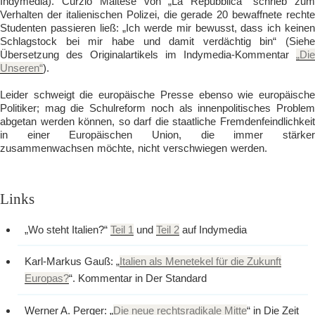
Indymedia). Curzio Maltese von „La Repubblica“ schrieb zum
Verhalten der italienischen Polizei, die gerade 20 bewaffnete rechte
Studenten passieren ließ: „Ich werde mir bewusst, dass ich keinen
Schlagstock bei mir habe und damit verdächtig bin“ (Siehe
Übersetzung des Originalartikels im Indymedia-Kommentar
„Die
Unseren“
).
Leider schweigt die europäische Presse ebenso wie europäische
Politiker; mag die Schulreform noch als innenpolitisches Problem
abgetan werden können, so darf die staatliche Fremdenfeindlichkeit
in einer Europäischen Union, die immer stärker
zusammenwachsen möchte, nicht verschwiegen werden.
Links
„Wo steht Italien?“
Teil 1
und
Teil 2
auf Indymedia
Karl-Markus Gauß: „
Italien als Menetekel für die Zukunft
Europas?
“. Kommentar in Der Standard
Werner A. Perger: „
Die neue rechtsradikale Mitte
“ in Die Zeit