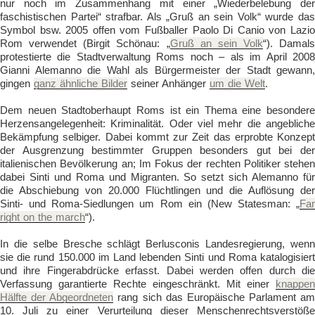
nur noch im Zusammenhang mit einer „Wiederbelebung der
faschistischen Partei“ strafbar. Als „Gruß an sein Volk“ wurde das
Symbol bsw. 2005 offen vom Fußballer Paolo Di Canio von Lazio
Rom verwendet (Birgit Schönau: „
Gruß an sein Volk
“). Damals
protestierte die Stadtverwaltung Roms noch – als im April 2008
Gianni Alemanno die Wahl als Bürgermeister der Stadt gewann,
gingen
ganz ähnliche Bilder
seiner Anhänger
um die Welt
.
Dem neuen Stadtoberhaupt Roms ist ein Thema eine besondere
Herzensangelegenheit: Kriminalität. Oder viel mehr die angebliche
Bekämpfung selbiger. Dabei kommt zur Zeit das erprobte Konzept
der Ausgrenzung bestimmter Gruppen besonders gut bei der
italienischen Bevölkerung an; Im Fokus der rechten Politiker stehen
dabei Sinti und Roma und Migranten. So setzt sich Alemanno für
die Abschiebung von 20.000 Flüchtlingen und die Auflösung der
Sinti- und Roma-Siedlungen um Rom ein (New Statesman: „
Far
right on the march
“).
In die selbe Bresche schlägt Berlusconis Landesregierung, wenn
sie die rund 150.000 im Land lebenden Sinti und Roma katalogisiert
und ihre Fingerabdrücke erfasst. Dabei werden offen durch die
Verfassung garantierte Rechte eingeschränkt. Mit einer
knappen
Hälfte der Abgeordneten
rang sich das Europäische Parlament am
10. Juli zu einer Verurteilung dieser Menschenrechtsverstöße