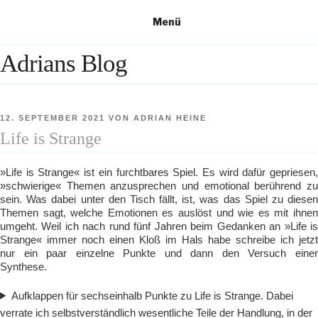
Zum
Menü
Inhalt
springen
Adrians Blog
VERÖFFENTLICHT
12. SEPTEMBER 2021
VON
ADRIAN HEINE
AM
Life is Strange
»Life is Strange« ist ein furchtbares Spiel. Es wird dafür gepriesen,
»schwierige« Themen anzusprechen und emotional berührend zu
sein. Was dabei unter den Tisch fällt, ist, was das Spiel zu diesen
Themen sagt, welche Emotionen es auslöst und wie es mit ihnen
umgeht. Weil ich nach rund fünf Jahren beim Gedanken an »Life is
Strange« immer noch einen Kloß im Hals habe schreibe ich jetzt
nur ein paar einzelne Punkte und dann den Versuch einer
Synthese.
Aufklappen für sechseinhalb Punkte zu Life is Strange. Dabei
verrate ich selbstverständlich wesentliche Teile der Handlung, in der