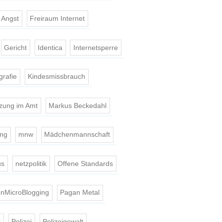
t Angst
Freiraum Internet
Gericht
Identica
Internetsperre
grafie
Kindesmissbrauch
tzung im Amt
Markus Beckedahl
ing
mnw
Mädchenmannschaft
us
netzpolitik
Offene Standards
nMicroBlogging
Pagan Metal
i
Polizei
Polizeigewalt