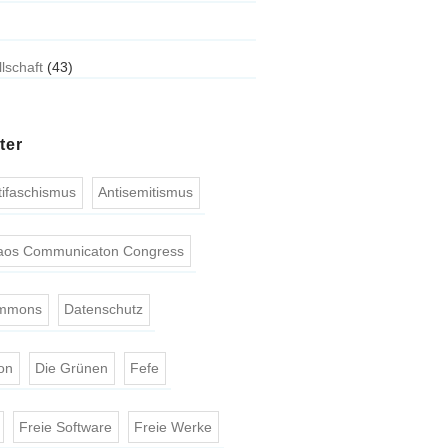
llschaft
(43)
ter
tifaschismus
Antisemitismus
aos Communicaton Congress
ommons
Datenschutz
on
Die Grünen
Fefe
Freie Software
Freie Werke