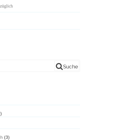
züglich
Suche
)
ch
(3)