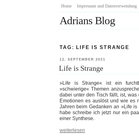
Zum
Home
Impressum und Datenverwendung
Inhalt
Adrians Blog
springen
TAG:
LIFE IS STRANGE
VERÖFFENTLICHT
12. SEPTEMBER 2021
AM
Life is Strange
»Life is Strange« ist ein furch
»schwierige« Themen anzuspreche
dabei unter den Tisch fällt, ist, w
Emotionen es auslöst und wie es m
Jahren beim Gedanken an »Life is
habe schreibe ich jetzt nur ein p
einer Synthese.
„Life
weiterlesen
is