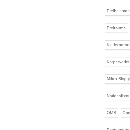
Freiheit stat
Freiräume
Kinderporno
Körperverle
Mikro-Blogg
Nationalism
OMB
Ope
Piratenparte