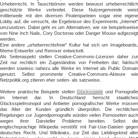
Urheberrecht. In Tauschbörsen werden bewusst urheberrechtlich
geschützte Werke verbreitet. Diese Nutzergemeinde weist
mittlerweile mit den diversen Piratenparteien sogar eine eigene
Lobby auf, die versucht, die Ergebnisse des Experiments „Internet“
umzusetzen. Dabei geht es um Alternativen, wie sie beispielsweise
von Nine Inch Nails, Cory Doctorow oder Danger Mouse aufgezeigt
werden.
Eine andere „urheberrechtsfreie“ Kultur hat sich um Imageboards,
Meme-Entwerfer und Remixer entwickelt.
Als Seitenaspekt stellen Creative-Commons-Lizenzen daher zur
Zeit nur rechtlich ein Zugeständnis von Freiheiten dar; faktisch
werden sowieso nahezu alle Werke im Internet als Public Domain
genutzt. Selbst prominente Creative-Commons-Akteure wie
Netzpolitik.org zitieren eher seiten- als satzweise.
Weitere praktische Beispiele stellen
Glücksspiele
und Pornografie
im Internet dar. In Deutschland herrscht staatliches
Glücksspielmonopol und Anbieter pornografischer Werke müssen
das Alter der Kunden gründlich überprüfen. Die rechtlichen
Regelungen zur Jugendpornografie würden vielen Pornoseiten auch
wegen ihrer Darsteller Probleme bereiten. Selbst die
englischsprachige Wikipedia verstößt mit Fair-Use-Dateien gegen
deutsches Recht. Und Wikileaks, zur Zeit das Lieblingskind aller