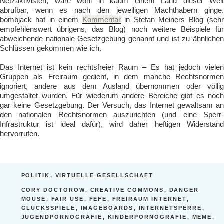
Netzaktivisten, wäre wohl in kaum einem Land dieser Welt
abrufbar, wenn es nach den jeweiligen Machthabern ginge.
bombjack hat in einem
Kommentar
in Stefan Meiners Blog (seh
empfehlenswert übrigens, das Blog) noch weitere Beispiele für
abweichende nationale Gesetzgebung genannt und ist zu ähnlichen
Schlüssen gekommen wie ich.
Das Internet ist kein rechtsfreier Raum – Es hat jedoch vielen
Gruppen als Freiraum gedient, in dem manche Rechtsnormen
ignoriert, andere aus dem Ausland übernommen oder völlig
umgestaltet wurden. Für wiederum andere Bereiche gibt es noch
gar keine Gesetzgebung. Der Versuch, das Internet gewaltsam an
den nationalen Rechtsnormen auszurichten (und eine Sperr-
Infrastruktur ist ideal dafür), wird daher heftigen Widerstand
hervorrufen.
KATEGORIEN
POLITIK
,
VIRTUELLE GESELLSCHAFT
SCHLAGWÖRTER
CORY DOCTOROW
,
CREATIVE COMMONS
,
DANGER
MOUSE
,
FAIR USE
,
FEFE
,
FREIRAUM INTERNET
,
GLÜCKSSPIELE
,
IMAGEBOARDS
,
INTERNETSPERRE
,
JUGENDPORNOGRAFIE
,
KINDERPORNOGRAFIE
,
MEME
,