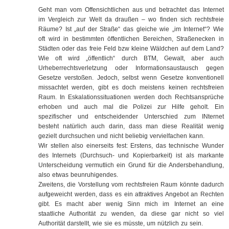
Geht man vom Offensichtlichen aus und betrachtet das Internet
im Vergleich zur Welt da draußen – wo finden sich rechtsfreie
Räume? Ist „auf der Straße“ das gleiche wie „im Internet“? Wie
oft wird in bestimmten öffentlichen Bereichen, Straßenecken in
Städten oder das freie Feld bzw kleine Wäldchen auf dem Land?
Wie oft wird „öffentlich“ durch BTM, Gewalt, aber auch
Urheberrechtsverletzung oder Informationsaustausch gegen
Gesetze verstoßen. Jedoch, selbst wenn Gesetze konventionell
missachtet werden, gibt es doch meistens keinen rechtsfreien
Raum. In Eskalationssituationen werden doch Rechtsansprüche
erhoben und auch mal die Polizei zur Hilfe geholt. Ein
spezifischer und entscheidender Unterschied zum INternet
besteht natürlich auch darin, dass man diese Realität wenig
gezielt durchsuchen und nicht beliebig vervielfachen kann.
Wir stellen also einerseits fest: Erstens, das technische Wunder
des Internets (Durchsuch- und Kopierbarkeit) ist als markante
Unterscheidung vermutlich ein Grund für die Andersbehandlung,
also etwas beunruhigendes.
Zweitens, die Vorstellung vom rechtsfreien Raum könnte dadurch
aufgeweicht werden, dass es ein attraktives Angebot an Rechten
gibt. Es macht aber wenig Sinn mich im Internet an eine
staatliche Authorität zu wenden, da diese gar nicht so viel
Authorität darstellt, wie sie es müsste, um nützlich zu sein.