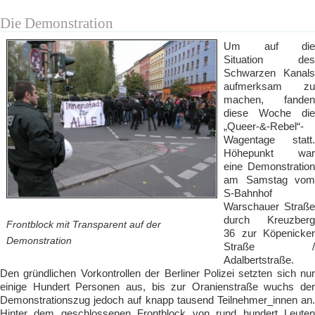
Die Demonstration
Um auf die
Situation des
Schwarzen Kanals
aufmerksam zu
machen, fanden
diese Woche die
„Queer-&-Rebel“-
Wagentage statt.
Höhepunkt war
eine Demonstration
am Samstag vom
S-Bahnhof
Warschauer Straße
durch Kreuzberg
Frontblock mit Transparent auf der
36 zur Köpenicker
Demonstration
Straße /
Adalbertstraße.
Den gründlichen Vorkontrollen der Berliner Polizei setzten sich nur
einige Hundert Personen aus, bis zur Oranienstraße wuchs der
Demonstrationszug jedoch auf knapp tausend Teilnehmer_innen an.
Hinter dem geschlossenen Frontblock von rund hundert Leuten