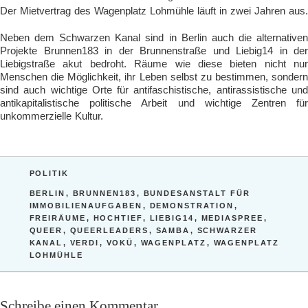
Der Mietvertrag des Wagenplatz Lohmühle läuft in zwei Jahren aus.
Neben dem Schwarzen Kanal sind in Berlin auch die alternativen
Projekte Brunnen183 in der Brunnenstraße und Liebig14 in der
Liebigstraße akut bedroht. Räume wie diese bieten nicht nur
Menschen die Möglichkeit, ihr Leben selbst zu bestimmen, sondern
sind auch wichtige Orte für antifaschistische, antirassistische und
antikapitalistische politische Arbeit und wichtige Zentren für
unkommerzielle Kultur.
KATEGORIEN
POLITIK
SCHLAGWÖRTER
BERLIN
,
BRUNNEN183
,
BUNDESANSTALT FÜR
IMMOBILIENAUFGABEN
,
DEMONSTRATION
,
FREIRÄUME
,
HOCHTIEF
,
LIEBIG14
,
MEDIASPREE
,
QUEER
,
QUEERLEADERS
,
SAMBA
,
SCHWARZER
KANAL
,
VERDI
,
VOKÜ
,
WAGENPLATZ
,
WAGENPLATZ
LOHMÜHLE
Schreibe einen Kommentar