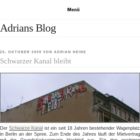
Zum
Menü
Inhalt
springen
Adrians Blog
VERÖFFENTLICHT
25. OKTOBER 2009
VON
ADRIAN HEINE
AM
Schwarzer Kanal bleibt
Der
Schwarze Kanal
ist ein seit 18 Jahren bestehender Wagenplat
in Berlin an der Spree. Zum Ende des Jahres läuft der Mietvertrag
mit der Grundstückseignerin Hochtief aus. Für den gestrigen