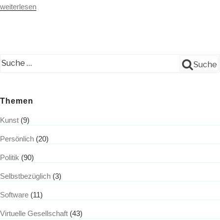
„Umgang
weiterlesen
der
Berliner
Piratenpartei
mit
dem
Fall
Suche
L.
B.“
Themen
Kunst
(9)
Persönlich
(20)
Politik
(90)
Selbstbezüglich
(3)
Software
(11)
Virtuelle Gesellschaft
(43)