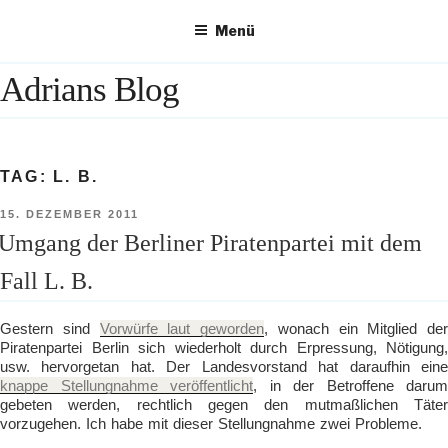
Zum
Menü
Inhalt
springen
Adrians Blog
TAG:
L. B.
VERÖFFENTLICHT
15. DEZEMBER 2011
AM
Umgang der Berliner Piratenpartei mit dem
Fall L. B.
Gestern sind
Vorwürfe laut geworden
, wonach ein Mitglied der
Piratenpartei Berlin sich wiederholt durch Erpressung, Nötigung,
usw. hervorgetan hat. Der Landesvorstand hat daraufhin eine
knappe Stellungnahme veröffentlicht
, in der Betroffene darum
gebeten werden, rechtlich gegen den mutmaßlichen Täter
vorzugehen. Ich habe mit dieser Stellungnahme zwei Probleme.