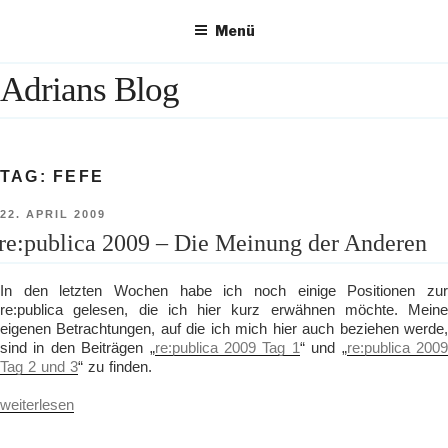
Zum
Menü
Inhalt
springen
Adrians Blog
TAG:
FEFE
VERÖFFENTLICHT
22. APRIL 2009
AM
re:publica 2009 – Die Meinung der Anderen
In den letzten Wochen habe ich noch einige Positionen zur
re:publica gelesen, die ich hier kurz erwähnen möchte. Meine
eigenen Betrachtungen, auf die ich mich hier auch beziehen werde,
sind in den Beiträgen „
re:publica 2009 Tag 1
“ und „
re:publica 200
Tag 2 und 3
“ zu finden.
„re:publica
weiterlesen
2009
–