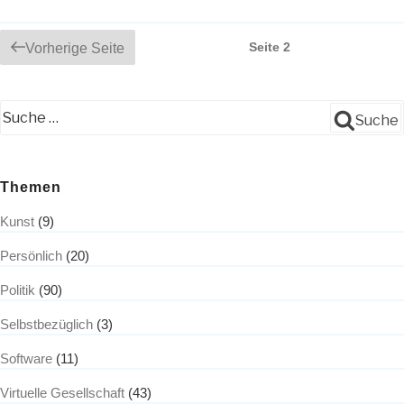
Die
Meinung
der
Beitrags-
Seite
2
Vorherige Seite
Anderen“
Navigation
Suche
Themen
Kunst
(9)
Persönlich
(20)
Politik
(90)
Selbstbezüglich
(3)
Software
(11)
Virtuelle Gesellschaft
(43)