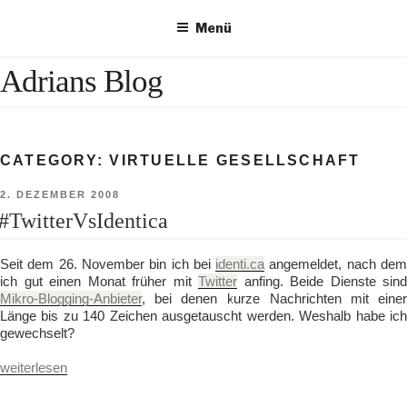
Zum
Menü
Inhalt
springen
Adrians Blog
CATEGORY:
VIRTUELLE GESELLSCHAFT
VERÖFFENTLICHT
2. DEZEMBER 2008
AM
#TwitterVsIdentica
Seit dem 26. November bin ich bei
identi.ca
angemeldet, nach de
ich gut einen Monat früher mit
Twitter
anfing. Beide Dienste sind
Mikro-Blogging-Anbieter
, bei denen kurze Nachrichten mit einer
Länge bis zu 140 Zeichen ausgetauscht werden. Weshalb habe ich
gewechselt?
„#TwitterVsIdentica“
weiterlesen